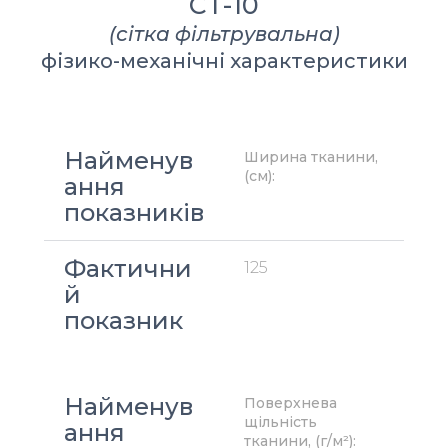
СТ-10
(сітка фільтрувальна)
фізико-механічні характеристики
Найменув
Ширина тканини, 
(см):
ання 
показників
Фактични
125
й 
показник
Найменув
Поверхнева 
щільність 
ання 
тканини, (г/м²):