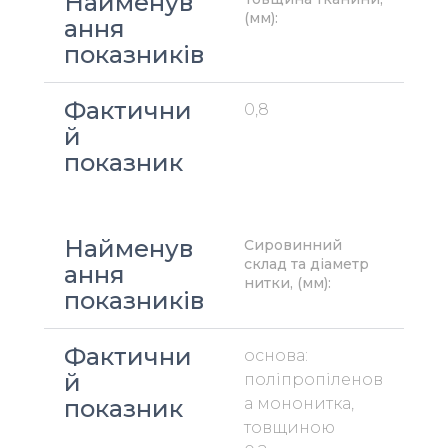
Найменув
(мм):
ання 
показників
Фактични
0,8
й 
показник
Найменув
Сировинний 
склад та діаметр 
ання 
нитки, (мм):
показників
Фактични
основа: 
й 
поліпропіленов
показник
а мононитка, 
товщиною 