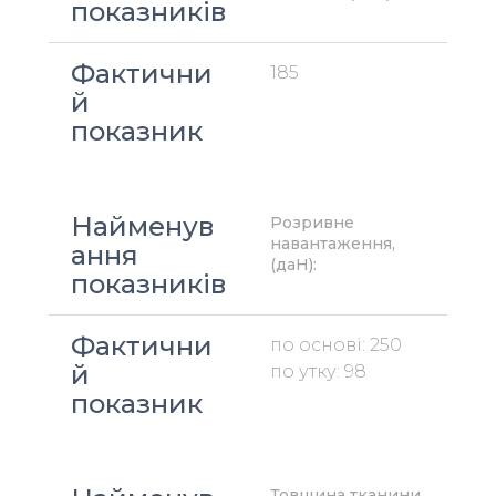
показників
Фактични
185
й 
показник
Найменув
Розривне 
навантаження, 
ання 
(даН):
показників
Фактични
по основі: 250
й 
по утку: 98
показник
Товщина тканини, 