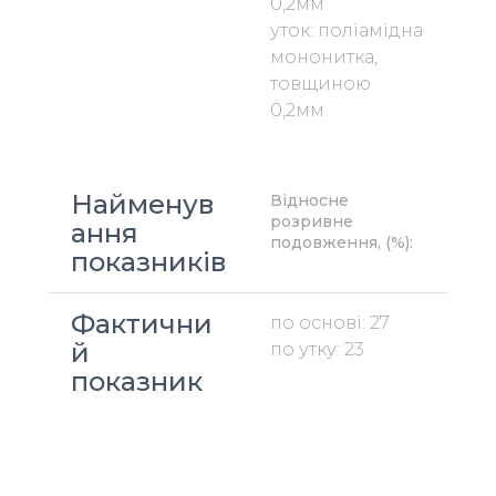
0,2мм
уток: поліамідна 
мононитка, 
товщиною 
0,2мм
Найменув
Відносне 
розривне 
ання 
подовження, (%):
показників
Фактични
по основі: 27
й 
по утку: 23
показник