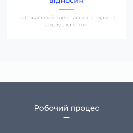
відносин
Регіональний представник завжди на
зв'язку з клієнтом
Робочий процес