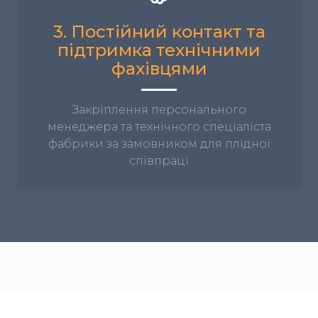
3. Постійний контакт та
підтримка технічними
фахівцями
Закріплення персонального
менеджера та технічного спеціаліста
фабрики за замовником для плідної
співпраці