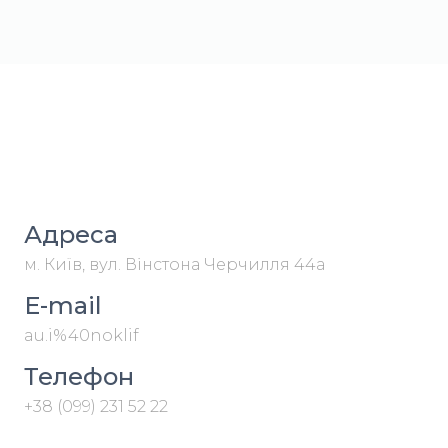
Адреса
м. Київ, вул. Вінстона Черчилля 44а
E-mail
au.i%40noklif
Телефон
+38 (099) 231 52 22