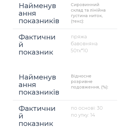
Найменув
Сировинний 
склад та лінійна 
ання 
густина ниток, 
показників
(текс):
Фактични
пряжа 
й 
бавовняна 
показник
50тх*10
Найменув
Відносне 
розривне 
ання 
подовження, (%):
показників
Фактични
по основі: 30
й 
по утку: 14
показник