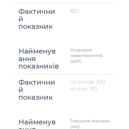
Фактични
850
й 
показник
Найменув
Розривне 
навантаження, 
ання 
(даН):
показників
Фактични
по основі: 300
й 
по утку: 150
показник
Найменув
Товщина тканини, 
(мм):