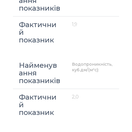
ання 
показників
Фактични
1,9
й 
показник
Найменув
Водопроникність, 
куб.дм/(м²с):
ання 
показників
Фактични
2,0
й 
показник